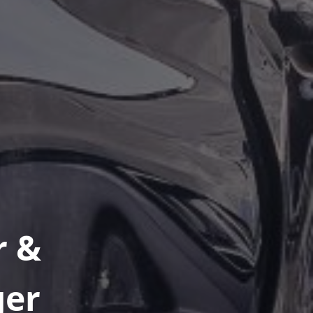
r &
ger