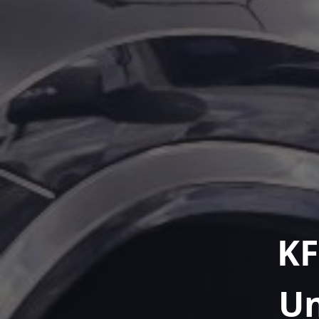
KF
Un