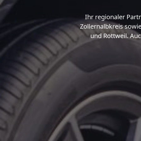
Ihr regionaler Par
Zollernalbkreis sowi
und Rottweil. Auc